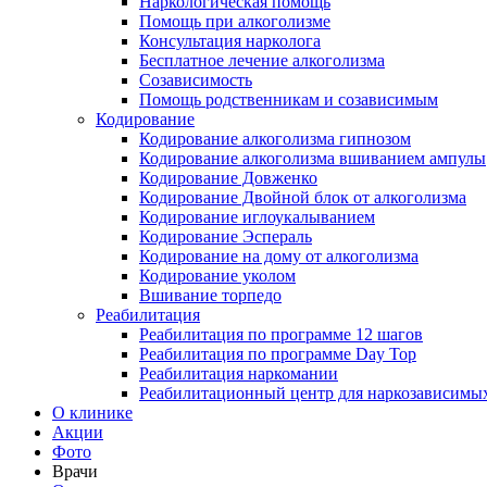
Наркологическая помощь
Помощь при алкоголизме
Консультация нарколога
Бесплатное лечение алкоголизма
Созависимость
Помощь родственникам и созависимым
Кодирование
Кодирование алкоголизма гипнозом
Кодирование алкоголизма вшиванием ампулы
Кодирование Довженко
Кодирование Двойной блок от алкоголизма
Кодирование иглоукалыванием
Кодирование Эспераль
Кодирование на дому от алкоголизма
Кодирование уколом
Вшивание торпедо
Реабилитация
Реабилитация по программе 12 шагов
Реабилитация по программе Day Top
Реабилитация наркомании
Реабилитационный центр для наркозависимых
О клинике
Акции
Фото
Врачи