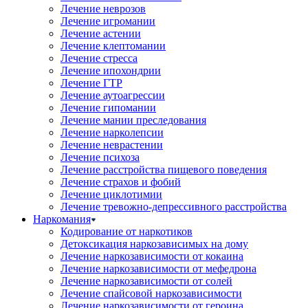
Лечение неврозов
Лечение игромании
Лечение астении
Лечение клептомании
Лечение стресса
Лечение ипохондрии
Лечение ГТР
Лечение аутоагрессии
Лечение гипомании
Лечение мании преследования
Лечение нарколепсии
Лечение неврастении
Лечение психоза
Лечение расстройства пищевого поведения
Лечение страхов и фобий
Лечение циклотимии
Лечение тревожно-депрессивного расстройства
Наркомания
Кодирование от наркотиков
Детоксикация наркозависимых на дому
Лечение наркозависимости от кокаина
Лечение наркозависимости от мефедрона
Лечение наркозависимости от солей
Лечение спайсовой наркозависимости
Лечение наркозависимости от героина