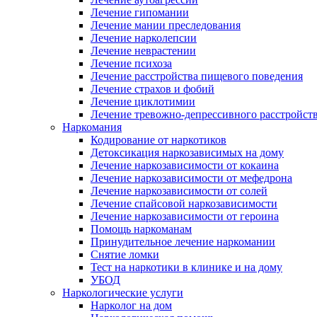
Лечение гипомании
Лечение мании преследования
Лечение нарколепсии
Лечение неврастении
Лечение психоза
Лечение расстройства пищевого поведения
Лечение страхов и фобий
Лечение циклотимии
Лечение тревожно-депрессивного расстройст
Наркомания
Кодирование от наркотиков
Детоксикация наркозависимых на дому
Лечение наркозависимости от кокаина
Лечение наркозависимости от мефедрона
Лечение наркозависимости от солей
Лечение спайсовой наркозависимости
Лечение наркозависимости от героина
Помощь наркоманам
Принудительное лечение наркомании
Снятие ломки
Тест на наркотики в клинике и на дому
УБОД
Наркологические услуги
Нарколог на дом