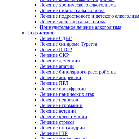
Лечение хронического алкоголизма
Лечение пивного алкоголизма
Лечение подросткового и детского алкоголиз
Лечение женского алкоголизма
Принудительное лечение алкоголизма
Психиатрия
Лечение СДВГ
Лечение синдрома Туретта
Лечение ПТСР
Лечение ОКР
Лечение деменции
Лечение апатии
Лечение биполярного расстройства
Лечение анорексии
Лечение ПРЛ
Лечение шизофрении
Лечение панических атак
Лечение неврозов
Лечение игромании
Лечение астении
Лечение клептомании
Лечение стресса
Лечение ипохондрии
Лечение ГТР
Лечение аутоагрессии