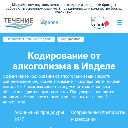
Мы работаем круглосуточно, в выходные и праздники бригады
работают в усиленном режиме. В праздничные дни количество бригад
увеличено.
2
Наркология Течение в Ивделе
Кодирование
Кодирование от
алкоголизма в Ивделе
Эффективное кодирование от алкогольной зависимости
современными медикаментозными и психотерапевтическими
методами. Помогаем снизить тягу, усилить мотивацию и
обеспечить длительную трезвость. Процедуры проводятся
анонимно, безопасно и под контролем опытных врачей-
наркологов.
Анонимные процедуры
Современные препараты
24/7
и методики