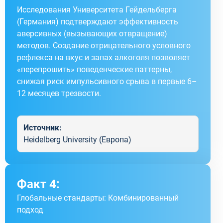
Исследования Университета Гейдельберга
(Германия) подтверждают эффективность
аверсивных (вызывающих отвращение)
методов. Создание отрицательного условного
рефлекса на вкус и запах алкоголя позволяет
«перепрошить» поведенческие паттерны,
снижая риск импульсивного срыва в первые 6–
12 месяцев трезвости.
Источник:
Heidelberg University (Европа)
Факт 4:
Глобальные стандарты: Комбинированный
подход