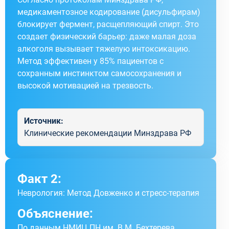
медикаментозное кодирование (дисульфирам)
блокирует фермент, расщепляющий спирт. Это
создает физический барьер: даже малая доза
алкоголя вызывает тяжелую интоксикацию.
Метод эффективен у 85% пациентов с
сохранным инстинктом самосохранения и
высокой мотивацией на трезвость.
Источник:
Клинические рекомендации Минздрава РФ
Факт 2:
Неврология: Метод Довженко и стресс-терапия
Объяснение:
По данным НМИЦ ПН им. В.М. Бехтерева,