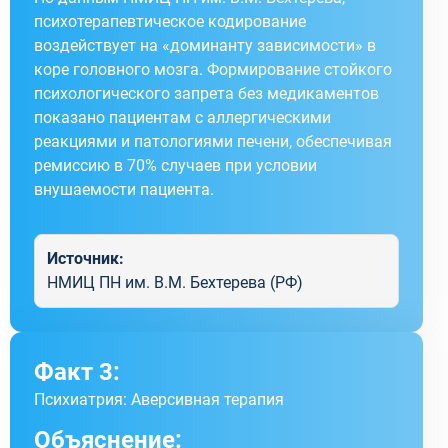
психотерапевтическое кодирование
воздействует на «доминанту зависимости» в
коре головного мозга. Формирование стойкого
психологического запрета без медикаментов
показано пациентам с аллергическими
реакциями и патологиями печени, обеспечивая
ремиссию в 70% случаев при условии
внушаемости пациента.
Источник:
НМИЦ ПН им. В.М. Бехтерева (РФ)
Факт 3:
Психиатрия: Аверсивная терапия
Объяснение: