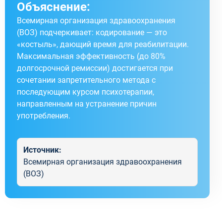
Объяснение:
Всемирная организация здравоохранения
(ВОЗ) подчеркивает: кодирование — это
«костыль», дающий время для реабилитации.
Максимальная эффективность (до 80%
долгосрочной ремиссии) достигается при
сочетании запретительного метода с
последующим курсом психотерапии,
направленным на устранение причин
употребления.
Источник:
Всемирная организация здравоохранения
(ВОЗ)