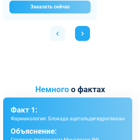
Заказать сейчас
Немного
о фактах
Факт 1:
Фармакология: Блокада ацетальдегидрогеназы
Объяснение:
Согласно протоколам Минздрава РФ,