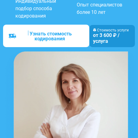
Индивидуальный
Опыт специалистов
подбор способа
более 10 лет
кодирования
Стоимость услуги
Узнать стоимость
от 3 600 ₽ /
кодирования
услуга