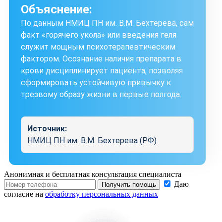
Объяснение:
По данным НМИЦ ПН им. В.М. Бехтерева, сам
факт «горячего укола» или введения геля
служит мощным психотерапевтическим
фактором. Осознание наличия препарата в
крови дисциплинирует пациента, позволяя
сформировать устойчивую привычку к
трезвому образу жизни в первые полгода.
Источник:
НМИЦ ПН им. В.М. Бехтерева (РФ)
Анонимная и бесплатная
консультация специалиста
Даю
Получить помощь
согласие на
обработку персональных данных