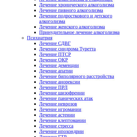
Лечение хронического алкоголизма
Лечение пивного алкоголизма
Лечение подросткового и детского
алкоголизма
Лечение женского алкоголизма
Принудительное лечение алкоголизма
Психиатрия
Лечение СДВГ
Лечение синдрома Туретта
Лечение ПТСР
Лечение ОКР
Лечение деменции
Лечение апатии
Лечение биполярного расстройства
Лечение анорексии
Лечение ПРЛ
Лечение шизофрении
Лечение панических атак
Лечение неврозов
Лечение игромании
Лечение астении
Лечение клептомании
Лечение стресса
Лечение ипохондрии
Лечение ГТР