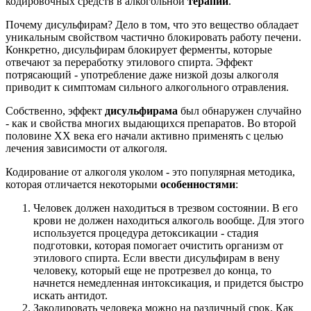
кодировочных средств в алкогольной
терапии
.
Почему дисульфирам? Дело в том, что это вещество обладает
уникальным свойством частично блокировать работу печени.
Конкретно, дисульфирам блокирует ферменты, которые
отвечают за переработку этилового спирта. Эффект
потрясающий - употребление даже низкой дозы алкоголя
приводит к симптомам сильного алкогольного отравления.
Собственно, эффект
дисульфирама
был обнаружен случайно
- как и свойства многих выдающихся препаратов. Во второй
половине ХХ века его начали активно применять с целью
лечения зависимости от алкоголя.
Кодирование от алкоголя уколом - это популярная методика,
которая отличается некоторыми
особенностями
:
Человек должен находиться в трезвом состоянии. В его
крови не должен находиться алкоголь вообще. Для этого
используется процедура детоксикации - стадия
подготовки, которая помогает очистить организм от
этилового спирта. Если ввести дисульфирам в вену
человеку, который еще не протрезвел до конца, то
начнется немедленная интоксикация, и придется быстро
искать антидот.
Закодировать человека можно на различный срок. Как