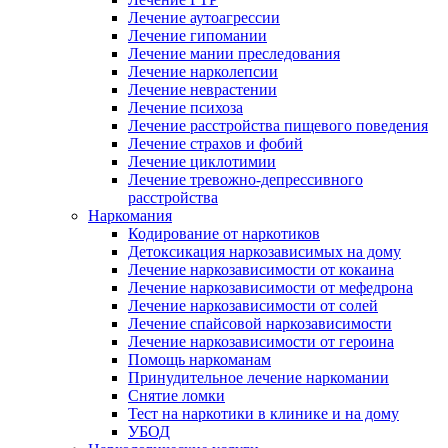
Лечение аутоагрессии
Лечение гипомании
Лечение мании преследования
Лечение нарколепсии
Лечение неврастении
Лечение психоза
Лечение расстройства пищевого поведения
Лечение страхов и фобий
Лечение циклотимии
Лечение тревожно-депрессивного
расстройства
Наркомания
Кодирование от наркотиков
Детоксикация наркозависимых на дому
Лечение наркозависимости от кокаина
Лечение наркозависимости от мефедрона
Лечение наркозависимости от солей
Лечение спайсовой наркозависимости
Лечение наркозависимости от героина
Помощь наркоманам
Принудительное лечение наркомании
Снятие ломки
Тест на наркотики в клинике и на дому
УБОД