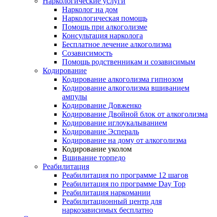
Наркологические услуги
Нарколог на дом
Наркологическая помощь
Помощь при алкоголизме
Консультация нарколога
Бесплатное лечение алкоголизма
Созависимость
Помощь родственникам и созависимым
Кодирование
Кодирование алкоголизма гипнозом
Кодирование алкоголизма вшиванием
ампулы
Кодирование Довженко
Кодирование Двойной блок от алкоголизма
Кодирование иглоукалыванием
Кодирование Эспераль
Кодирование на дому от алкоголизма
Кодирование уколом
Вшивание торпедо
Реабилитация
Реабилитация по программе 12 шагов
Реабилитация по программе Day Top
Реабилитация наркомании
Реабилитационный центр для
наркозависимых бесплатно