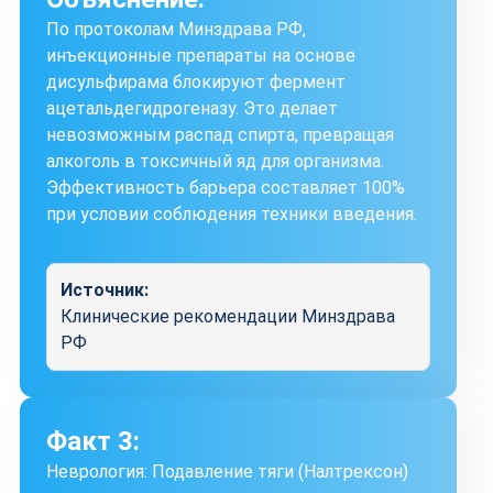
По протоколам Минздрава РФ,
инъекционные препараты на основе
дисульфирама блокируют фермент
ацетальдегидрогеназу. Это делает
невозможным распад спирта, превращая
алкоголь в токсичный яд для организма.
Эффективность барьера составляет 100%
при условии соблюдения техники введения.
Источник:
Клинические рекомендации Минздрава
РФ
Факт 3:
Неврология: Подавление тяги (Налтрексон)