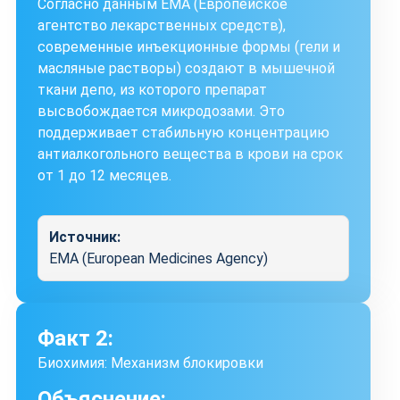
Согласно данным EMA (Европейское
агентство лекарственных средств),
современные инъекционные формы (гели и
масляные растворы) создают в мышечной
ткани депо, из которого препарат
высвобождается микродозами. Это
поддерживает стабильную концентрацию
антиалкогольного вещества в крови на срок
от 1 до 12 месяцев.
Источник:
EMA (European Medicines Agency)
Факт 2:
Биохимия: Механизм блокировки
Объяснение: