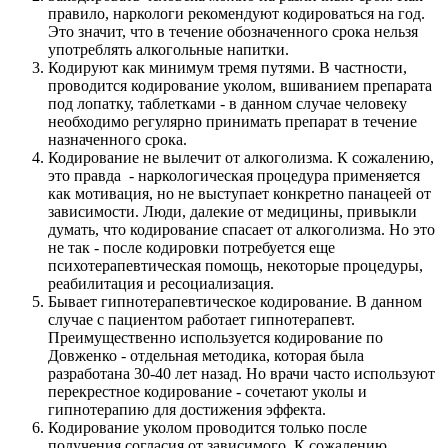
правило, наркологи рекомендуют кодироваться на год.
Это значит, что в течение обозначенного срока нельзя
употреблять алкогольные напитки.
Кодируют как минимум тремя путями. В частности,
проводится кодирование уколом, вшиванием препарата
под лопатку, таблетками - в данном случае человеку
необходимо регулярно принимать препарат в течение
назначенного срока.
Кодирование не вылечит от алкоголизма. К сожалению,
это правда - наркологическая процедура применяется
как мотивация, но не выступает конкретно панацеей от
зависимости. Люди, далекие от медицины, привыкли
думать, что кодирование спасает от алкоголизма. Но это
не так - после кодировки потребуется еще
психотерапевтическая помощь, некоторые процедуры,
реабилитация и ресоциализация.
Бывает гипнотерапевтическое кодирование. В данном
случае с пациентом работает гипнотерапевт.
Преимущественно используется кодирование по
Довженко - отдельная методика, которая была
разработана 30-40 лет назад. Но врачи часто используют
перекрестное кодирование - сочетают уколы и
гипнотерапию для достижения эффекта.
Кодирование уколом проводится только после
получения согласия от зависимого. К сожалению,