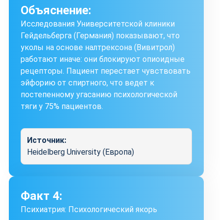
Объяснение:
Исследования Университетской клиники
Гейдельберга (Германия) показывают, что
уколы на основе налтрексона (Вивитрол)
работают иначе: они блокируют опиоидные
рецепторы. Пациент перестает чувствовать
эйфорию от спиртного, что ведет к
постепенному угасанию психологической
тяги у 75% пациентов.
Источник:
Heidelberg University (Европа)
Факт 4:
Психиатрия: Психологический якорь