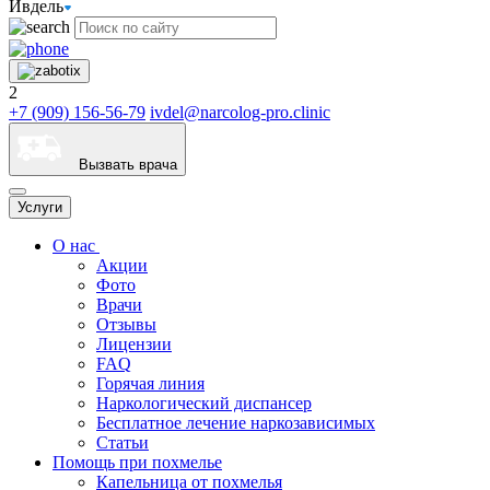
Ивдель
2
+7 (909) 156-56-79
ivdel@narcolog-pro.clinic
Вызвать врача
Услуги
О нас
Акции
Фото
Врачи
Отзывы
Лицензии
FAQ
Горячая линия
Наркологический диспансер
Бесплатное лечение наркозависимых
Статьи
Помощь при похмелье
Капельница от похмелья