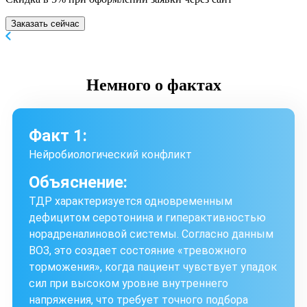
Заказать сейчас
Немного
о фактах
Факт 1:
Нейробиологический конфликт
Объяснение:
ТДР характеризуется одновременным
дефицитом серотонина и гиперактивностью
норадреналиновой системы. Согласно данным
ВОЗ, это создает состояние «тревожного
торможения», когда пациент чувствует упадок
сил при высоком уровне внутреннего
напряжения, что требует точного подбора