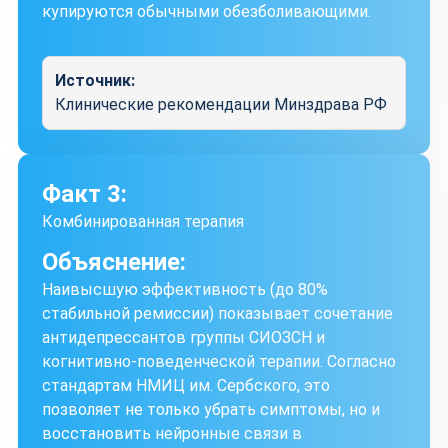
купируются обычными обезболивающими.
Источник:
Клинические рекомендации Минздрава РФ
Факт 3:
Комбинированная терапия
Объяснение:
Наивысшую эффективность (до 80%
стабильной ремиссии) показывает сочетание
антидепрессантов группы СИОЗСН и
когнитивно-поведенческой терапии. Согласно
стандартам НМИЦ им. Сербского, это
позволяет не только убрать симптомы, но и
восстановить нейронные связи в