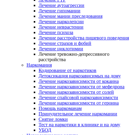
Лечение аутоагрессии
Лечение гипомании
Лечение мании преследования
Лечение нарколепсии
Лечение неврастении
Лечение психоза
Лечение расстройства пищевого поведения
Лечение страхов и фобий
Лечение циклотимии
Лечение тревожно-депрессивного
расстройства
Наркомания
Кодирование от наркотиков
Детоксикация наркозависимых на дому
Лечение наркозависимости от кокаина
Лечение наркозависимости от мефедрона
Лечение наркозависимости от солей
Лечение спайсовой наркозависимости
Лечение наркозависимости от героина
Помощь наркоманам
Принудительное лечение наркомании
Снятие ломки
Тест на наркотики в клинике и на дому
УБОД