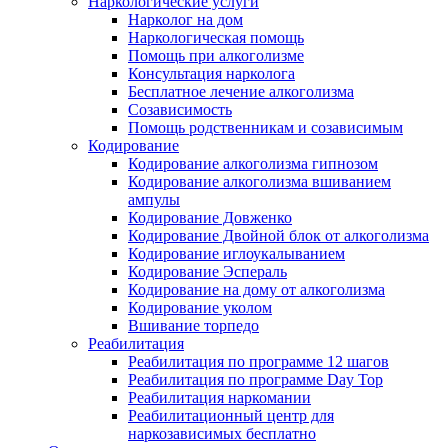
Наркологические услуги
Нарколог на дом
Наркологическая помощь
Помощь при алкоголизме
Консультация нарколога
Бесплатное лечение алкоголизма
Созависимость
Помощь родственникам и созависимым
Кодирование
Кодирование алкоголизма гипнозом
Кодирование алкоголизма вшиванием
ампулы
Кодирование Довженко
Кодирование Двойной блок от алкоголизма
Кодирование иглоукалыванием
Кодирование Эспераль
Кодирование на дому от алкоголизма
Кодирование уколом
Вшивание торпедо
Реабилитация
Реабилитация по программе 12 шагов
Реабилитация по программе Day Top
Реабилитация наркомании
Реабилитационный центр для
наркозависимых бесплатно