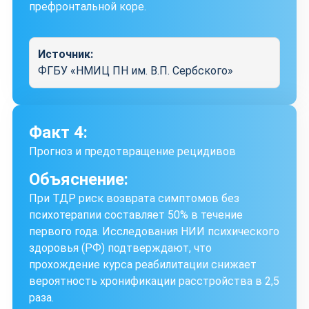
префронтальной коре.
Источник:
ФГБУ «НМИЦ ПН им. В.П. Сербского»
Факт 4:
Прогноз и предотвращение рецидивов
Объяснение:
При ТДР риск возврата симптомов без
психотерапии составляет 50% в течение
первого года. Исследования НИИ психического
здоровья (РФ) подтверждают, что
прохождение курса реабилитации снижает
вероятность хронификации расстройства в 2,5
раза.