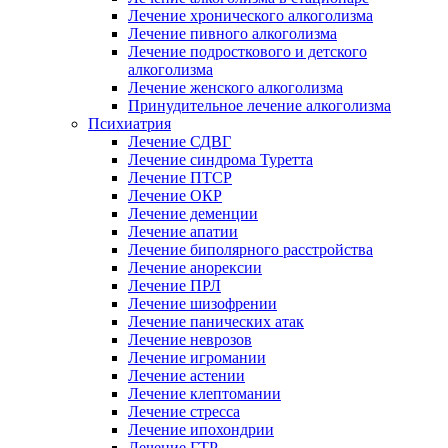
Лечение хронического алкоголизма
Лечение пивного алкоголизма
Лечение подросткового и детского
алкоголизма
Лечение женского алкоголизма
Принудительное лечение алкоголизма
Психиатрия
Лечение СДВГ
Лечение синдрома Туретта
Лечение ПТСР
Лечение ОКР
Лечение деменции
Лечение апатии
Лечение биполярного расстройства
Лечение анорексии
Лечение ПРЛ
Лечение шизофрении
Лечение панических атак
Лечение неврозов
Лечение игромании
Лечение астении
Лечение клептомании
Лечение стресса
Лечение ипохондрии
Лечение ГТР