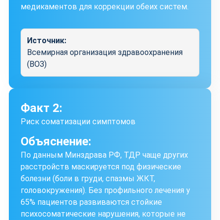
медикаментов для коррекции обеих систем.
Источник:
Всемирная организация здравоохранения
(ВОЗ)
Факт 2:
Риск соматизации симптомов
Объяснение:
По данным Минздрава РФ, ТДР чаще других
расстройств маскируется под физические
болезни (боли в груди, спазмы ЖКТ,
головокружения). Без профильного лечения у
65% пациентов развиваются стойкие
психосоматические нарушения, которые не