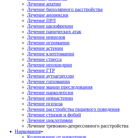
Лечение апатии
Лечение биполярного расстройства
Лечение анорексии
Лечение ПРЛ
Лечение шизофрении
Лечение панических атак
Лечение неврозов
Лечение игромании
Лечение астении
Лечение клептомании
Лечение стресса
Лечение ипохондрии
Лечение ГТР
Лечение аутоагрессии
Лечение гипомании
Лечение мании преследования
Лечение нарколепсии
Лечение неврастении
Лечение психоза
Лечение расстройства пищевого поведения
Лечение страхов и фобий
Лечение циклотимии
Лечение тревожно-депрессивного расстройства
Наркомания
Кодирование от наркотиков