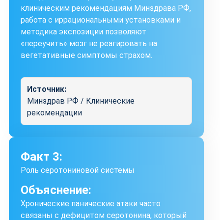
клиническим рекомендациям Минздрава РФ,
работа с иррациональными установками и
методика экспозиции позволяют
«переучить» мозг не реагировать на
вегетативные симптомы страхом.
Источник:
Минздрав РФ / Клинические
рекомендации
Факт 3:
Роль серотониновой системы
Объяснение:
Хронические панические атаки часто
связаны с дефицитом серотонина, который