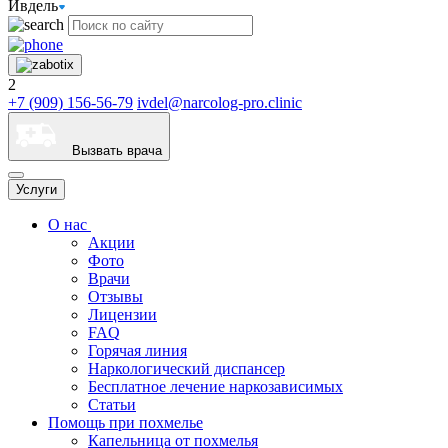
Ивдель
2
+7 (909) 156-56-79
ivdel@narcolog-pro.clinic
Вызвать врача
Услуги
О нас
Акции
Фото
Врачи
Отзывы
Лицензии
FAQ
Горячая линия
Наркологический диспансер
Бесплатное лечение наркозависимых
Статьи
Помощь при похмелье
Капельница от похмелья