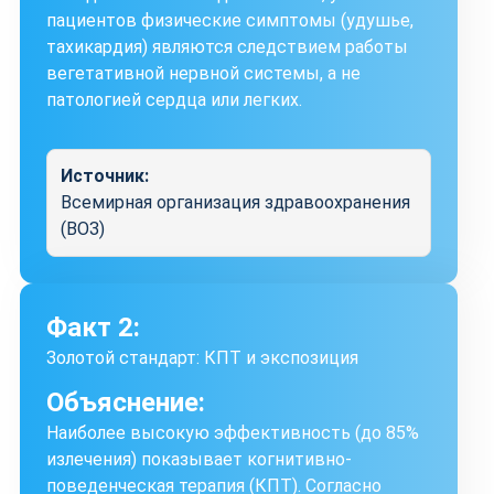
пациентов физические симптомы (удушье,
тахикардия) являются следствием работы
вегетативной нервной системы, а не
патологией сердца или легких.
Источник:
Всемирная организация здравоохранения
(ВОЗ)
Факт 2:
Золотой стандарт: КПТ и экспозиция
Объяснение:
Наиболее высокую эффективность (до 85%
излечения) показывает когнитивно-
поведенческая терапия (КПТ). Согласно