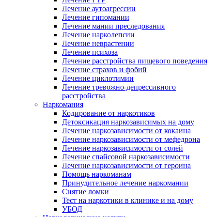
Лечение аутоагрессии
Лечение гипомании
Лечение мании преследования
Лечение нарколепсии
Лечение неврастении
Лечение психоза
Лечение расстройства пищевого поведения
Лечение страхов и фобий
Лечение циклотимии
Лечение тревожно-депрессивного
расстройства
Наркомания
Кодирование от наркотиков
Детоксикация наркозависимых на дому
Лечение наркозависимости от кокаина
Лечение наркозависимости от мефедрона
Лечение наркозависимости от солей
Лечение спайсовой наркозависимости
Лечение наркозависимости от героина
Помощь наркоманам
Принудительное лечение наркомании
Снятие ломки
Тест на наркотики в клинике и на дому
УБОД