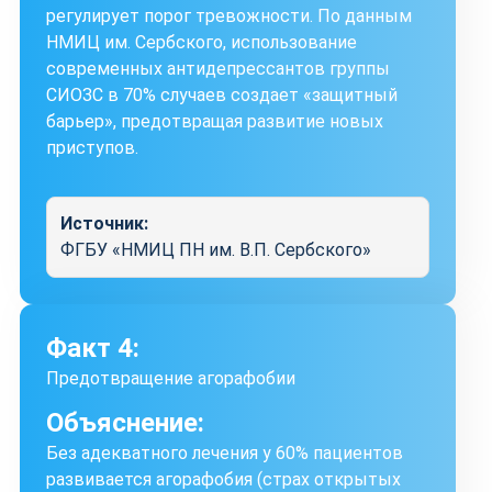
регулирует порог тревожности. По данным
НМИЦ им. Сербского, использование
современных антидепрессантов группы
СИОЗС в 70% случаев создает «защитный
барьер», предотвращая развитие новых
приступов.
Источник:
ФГБУ «НМИЦ ПН им. В.П. Сербского»
Факт 4:
Предотвращение агорафобии
Объяснение:
Без адекватного лечения у 60% пациентов
развивается агорафобия (страх открытых