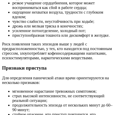
резкое учащение сердцебиения, которое может
восприниматься как сбой в работе сердца;
ощущение нехватки воздуха, трудности с глубоким
вдохом;
чувство слабости, неустойчивость при ходьбе;
дрожь или мелкая тряска в конечностях;
усиленное потоотделение, холодный пот;
приступообразная тошнота или дискомфорт в желудке.
Риск появления таких эпизодов выше у людей с
предрасположенностью, у тех, кто находится под постоянным
стрессом, злоупотребляет кофеинсодержащими напитками,
психостимуляторами, наркотическими веществами.
Признаки приступа
Для определения панической атаки врачи ориентируются на
несколько признаков:
мгновенное нарастание тревожных симптомов;
страх высокой интенсивности, не соответствующий
реальной ситуации;
продолжительность эпизода от нескольких минут до 60–
90 минут;
стойкое опасение, что приступ повторится, что