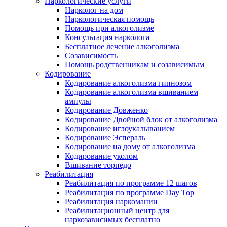
Наркологические услуги
Нарколог на дом
Наркологическая помощь
Помощь при алкоголизме
Консультация нарколога
Бесплатное лечение алкоголизма
Созависимость
Помощь родственникам и созависимым
Кодирование
Кодирование алкоголизма гипнозом
Кодирование алкоголизма вшиванием
ампулы
Кодирование Довженко
Кодирование Двойной блок от алкоголизма
Кодирование иглоукалыванием
Кодирование Эспераль
Кодирование на дому от алкоголизма
Кодирование уколом
Вшивание торпедо
Реабилитация
Реабилитация по программе 12 шагов
Реабилитация по программе Day Top
Реабилитация наркомании
Реабилитационный центр для
наркозависимых бесплатно