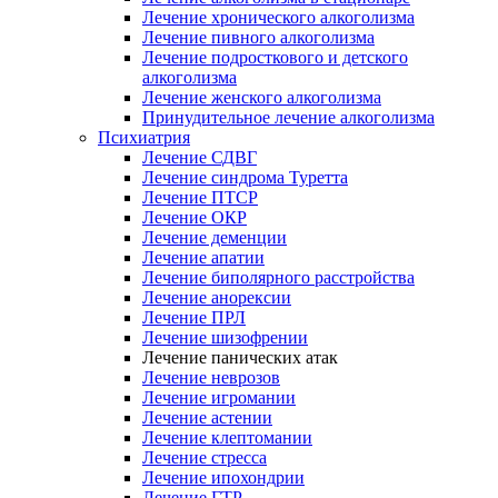
Лечение хронического алкоголизма
Лечение пивного алкоголизма
Лечение подросткового и детского
алкоголизма
Лечение женского алкоголизма
Принудительное лечение алкоголизма
Психиатрия
Лечение СДВГ
Лечение синдрома Туретта
Лечение ПТСР
Лечение ОКР
Лечение деменции
Лечение апатии
Лечение биполярного расстройства
Лечение анорексии
Лечение ПРЛ
Лечение шизофрении
Лечение панических атак
Лечение неврозов
Лечение игромании
Лечение астении
Лечение клептомании
Лечение стресса
Лечение ипохондрии
Лечение ГТР