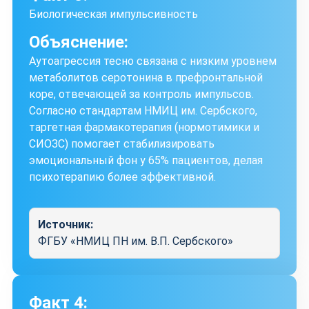
Биологическая импульсивность
Объяснение:
Аутоагрессия тесно связана с низким уровнем
метаболитов серотонина в префронтальной
коре, отвечающей за контроль импульсов.
Согласно стандартам НМИЦ им. Сербского,
таргетная фармакотерапия (нормотимики и
СИОЗС) помогает стабилизировать
эмоциональный фон у 65% пациентов, делая
психотерапию более эффективной.
Источник:
ФГБУ «НМИЦ ПН им. В.П. Сербского»
Факт 4: