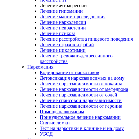
Лечение аутоагрессии
Лечение гипомании
Лечение мании преследования
Лечение нарколепсии
Лечение неврастении
Лечение психоза
Лечение расстройства пищевого поведения
Лечение страхов и фобий
Лечение циклотимии
Лечение тревожно-депрессивного
расстройства
Наркомания
Кодирование от наркотиков
Детоксикация наркозависимых на дому
Лечение наркозависимости от кокаина
Лечение наркозависимости от мефедрона
Лечение наркозависимости от солей
Лечение спайсовой наркозависимости
Лечение наркозависимости от героина
Помощь наркоманам
Принудительное лечение наркомании
Снятие ломки
Тест на наркотики в клинике и на дому
УБОД