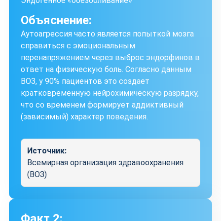
Эндогенное «обезболивание»
Объяснение:
Аутоагрессия часто является попыткой мозга
справиться с эмоциональным
перенапряжением через выброс эндорфинов в
ответ на физическую боль. Согласно данным
ВОЗ, у 90% пациентов это создает
кратковременную нейрохимическую разрядку,
что со временем формирует аддиктивный
(зависимый) характер поведения.
Источник:
Всемирная организация здравоохранения
(ВОЗ)
Факт 2: