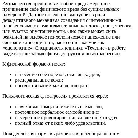
Аутоагрессия представляет собой преднамеренное
причинение себе физического вреда без суицидальных
намерений. Данное поведение выступает в роли
дезадаптивного механизма совладания с интенсивными,
непереносимыми эмоциями, такими как тоска, гнев, тревога
или чувство опустошённости. Оно также может быть
реакцией на высокое психологическое напряжение или
состояние диссоциации, часто описываемое как
«оцепенение». Специалисты клиники «Течение» в работе
выделяют несколько форм деструктивной аутоагрессии.
К физической форме относят:
нанесение себе порезов, ожогов, ударов;
расцарапывание кожи;
препятствование заживлению ран.
Психологическая аутоагрессия проявляется через:
навязчивые самоуничижительные мысли;
постоянное вербальное самообвинение;
намеренное провоцирование жизненных неудач;
полный отказ от каких-либо удовольствий.
Поведенческая форма выражается в целенаправленном