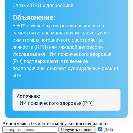
Связь с ПРЛ и депрессией
Объяснение:
В 80% случаев аутоагрессия не является
самостоятельным диагнозом, а выступает
симптомом пограничного расстройства
личности (ПРЛ) или тяжелой депрессии.
Исследования НИИ психического здоровья
(РФ) подтверждают, что лечение
первопричины снижает суицидальный риск на
60%.
Источник:
НИИ психического здоровья (РФ)
Анонимная и бесплатная
консультация специалиста
Даю
Получить помощь