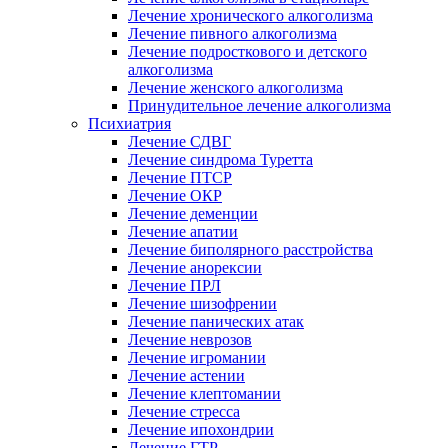
Лечение хронического алкоголизма
Лечение пивного алкоголизма
Лечение подросткового и детского
алкоголизма
Лечение женского алкоголизма
Принудительное лечение алкоголизма
Психиатрия
Лечение СДВГ
Лечение синдрома Туретта
Лечение ПТСР
Лечение ОКР
Лечение деменции
Лечение апатии
Лечение биполярного расстройства
Лечение анорексии
Лечение ПРЛ
Лечение шизофрении
Лечение панических атак
Лечение неврозов
Лечение игромании
Лечение астении
Лечение клептомании
Лечение стресса
Лечение ипохондрии
Лечение ГТР