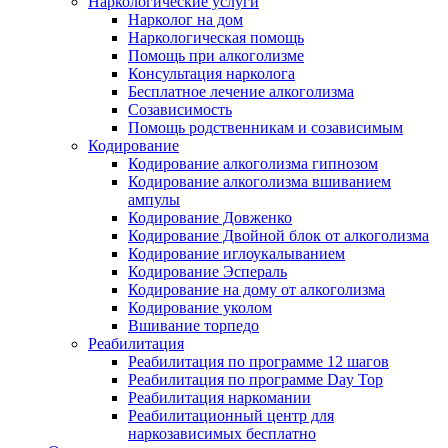
Наркологические услуги
Нарколог на дом
Наркологическая помощь
Помощь при алкоголизме
Консультация нарколога
Бесплатное лечение алкоголизма
Созависимость
Помощь родственникам и созависимым
Кодирование
Кодирование алкоголизма гипнозом
Кодирование алкоголизма вшиванием
ампулы
Кодирование Довженко
Кодирование Двойной блок от алкоголизма
Кодирование иглоукалыванием
Кодирование Эспераль
Кодирование на дому от алкоголизма
Кодирование уколом
Вшивание торпедо
Реабилитация
Реабилитация по программе 12 шагов
Реабилитация по программе Day Top
Реабилитация наркомании
Реабилитационный центр для
наркозависимых бесплатно