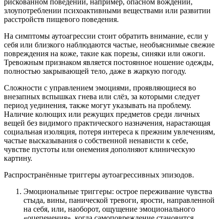
рискованном поведении, например, опасном вождении,
злоупотреблении психоактивными веществами или развитии
расстройств пищевого поведения.
На симптомы аутоагрессии стоит обратить внимание, если у
себя или близкого наблюдаются частые, необъяснимые свежие
повреждения на коже, такие как порезы, синяки или ожоги.
Тревожным признаком является постоянное ношение одежды,
полностью закрывающей тело, даже в жаркую погоду.
Сложности с управлением эмоциями, проявляющиеся во
внезапных вспышках гнева или слёз, за которыми следует
период уединения, также могут указывать на проблему.
Наличие колющих или режущих предметов среди личных
вещей без видимого практического назначения, нарастающая
социальная изоляция, потеря интереса к прежним увлечениям,
частые высказывания о собственной ненависти к себе,
чувстве пустоты или онемения дополняют клиническую
картину.
Распространённые триггеры аутоагрессивных эпизодов.
Эмоциональные триггеры: острое переживание чувства
стыда, вины, панической тревоги, ярости, направленной
на себя, или, наоборот, ощущение эмоционального
«оцепенения», когда самоповреждение становится