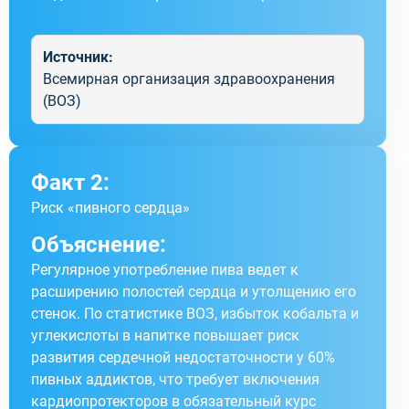
Источник:
Всемирная организация здравоохранения
(ВОЗ)
Факт 2:
Риск «пивного сердца»
Объяснение:
Регулярное употребление пива ведет к
расширению полостей сердца и утолщению его
стенок. По статистике ВОЗ, избыток кобальта и
углекислоты в напитке повышает риск
развития сердечной недостаточности у 60%
пивных аддиктов, что требует включения
кардиопротекторов в обязательный курс