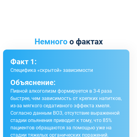
Немного
о фактах
Факт 1:
Специфика «скрытой» зависимости
Объяснение:
Пивной алкоголизм формируется в 3-4 раза
быстрее, чем зависимость от крепких напитков,
из-за мягкого седативного эффекта хмеля.
Согласно данным ВОЗ, отсутствие выраженной
стадии опьянения приводит к тому, что 85%
пациентов обращаются за помощью уже на
стадии тяжелых органических поражений.