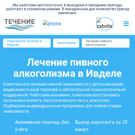
Мы работаем круглосуточно, в выходные и праздники бригады
работают в усиленном режиме. В праздничные дни количество бригад
увеличено.
Наркология Течение в
Лечение пивного
Алкоголизм
Ивделе
алкоголизма
Лечение пивного
алкоголизма в Ивделе
Комплексное лечение пивной зависимости с детоксикацией,
медикаментозной терапией и обязательной психологической
поддержкой. Работаем анонимно, помогаем восстановить
организм и снизить патологическую тягу к алкоголю.
Подбираем индивидуальные программы для любой стадии
зависимости.
Анонимная помощь без
Выезд нарколога за 30
учёта
минут