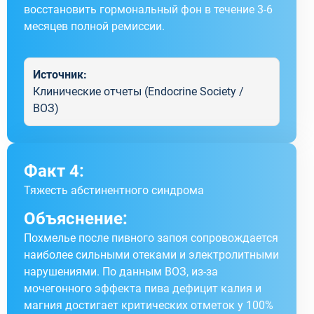
восстановить гормональный фон в течение 3-6
месяцев полной ремиссии.
Источник:
Клинические отчеты (Endocrine Society /
ВОЗ)
Факт 4:
Тяжесть абстинентного синдрома
Объяснение:
Похмелье после пивного запоя сопровождается
наиболее сильными отеками и электролитными
нарушениями. По данным ВОЗ, из-за
мочегонного эффекта пива дефицит калия и
магния достигает критических отметок у 100%