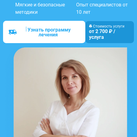
Мягкие и безопасные
Опыт специалистов от
методики
10 лет
Стоимость услуги
Узнать программу
от 2 700 ₽ /
лечения
услуга