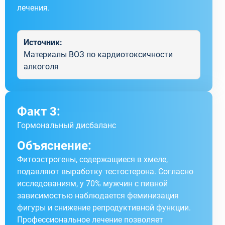
лечения.
Источник:
Материалы ВОЗ по кардиотоксичности
алкоголя
Факт 3:
Гормональный дисбаланс
Объяснение:
Фитоэстрогены, содержащиеся в хмеле,
подавляют выработку тестостерона. Согласно
исследованиям, у 70% мужчин с пивной
зависимостью наблюдается феминизация
фигуры и снижение репродуктивной функции.
Профессиональное лечение позволяет