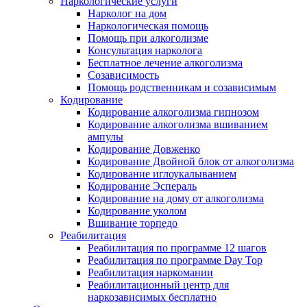
Наркологические услуги
Нарколог на дом
Наркологическая помощь
Помощь при алкоголизме
Консультация нарколога
Бесплатное лечение алкоголизма
Созависимость
Помощь родственникам и созависимым
Кодирование
Кодирование алкоголизма гипнозом
Кодирование алкоголизма вшиванием
ампулы
Кодирование Довженко
Кодирование Двойной блок от алкоголизма
Кодирование иглоукалыванием
Кодирование Эспераль
Кодирование на дому от алкоголизма
Кодирование уколом
Вшивание торпедо
Реабилитация
Реабилитация по программе 12 шагов
Реабилитация по программе Day Top
Реабилитация наркомании
Реабилитационный центр для
наркозависимых бесплатно