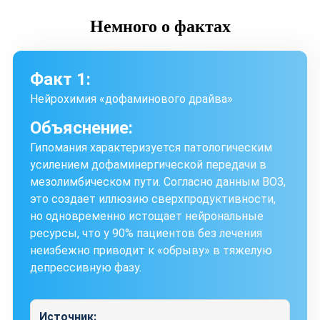
Немного
о фактах
Факт 1:
Нейрохимия «дофаминового драйва»
Объяснение:
Гипомания характеризуется патологическим
усилением дофаминергической передачи в
мезолимбическом пути. Согласно данным ВОЗ,
это создает иллюзию сверхпродуктивности,
но одновременно истощает нейрональные
ресурсы, что у 90% пациентов без лечения
неизбежно приводит к «обрыву» в тяжелую
депрессивную фазу.
Источник: