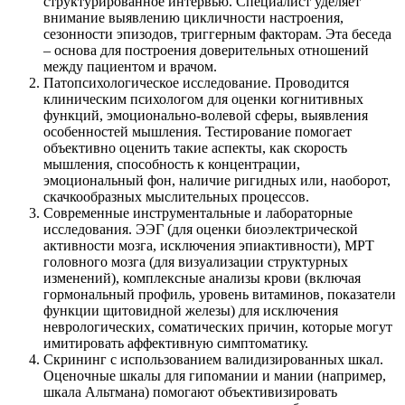
структурированное интервью. Специалист уделяет
внимание выявлению цикличности настроения,
сезонности эпизодов, триггерным факторам. Эта беседа
– основа для построения доверительных отношений
между пациентом и врачом.
Патопсихологическое исследование. Проводится
клиническим психологом для оценки когнитивных
функций, эмоционально-волевой сферы, выявления
особенностей мышления. Тестирование помогает
объективно оценить такие аспекты, как скорость
мышления, способность к концентрации,
эмоциональный фон, наличие ригидных или, наоборот,
скачкообразных мыслительных процессов.
Современные инструментальные и лабораторные
исследования. ЭЭГ (для оценки биоэлектрической
активности мозга, исключения эпиактивности), МРТ
головного мозга (для визуализации структурных
изменений), комплексные анализы крови (включая
гормональный профиль, уровень витаминов, показатели
функции щитовидной железы) для исключения
неврологических, соматических причин, которые могут
имитировать аффективную симптоматику.
Скрининг с использованием валидизированных шкал.
Оценочные шкалы для гипомании и мании (например,
шкала Альтмана) помогают объективизировать