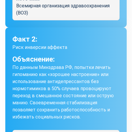
Всемирная организация здравоохранения
(ВОЗ)
Факт 2:
Риск инверсии аффекта
Объяснение:
По данным Минздрава РФ, попытки лечить
гипоманию как «хорошее настроение» или
использование антидепрессантов без
нормотимиков в 50% случаев провоцируют
переход в смешанное состояние или острую
манию. Своевременная стабилизация
позволяет сохранить работоспособность и
избежать социальных рисков.