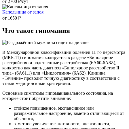
от 2700 ₽/cут
Капельница от запоя
от 1650 ₽
Что такое
гипомания
В Международной классификации болезней 11-го пересмотра
(МКБ-11) гипомания кодируется в разделе «Биполярное
расстройство и родственные расстройства» (6A60-6A8Z),
конкретно как часть диагноза «Биполярное расстройство II
типа» (6A61.1) или «Циклотимия» (6A62). Клиника
«Течение» проводит точную диагностику в соответствии с
этими медицинскими критериями.
Основные симптомы гипоманиакального состояния, на
которые стоит обратить внимание:
стойкое повышенное, экспансивное или
раздражительное настроение, заметно отличающееся от
обычного;
заметное увеличение активности, энергичности,
суетливости, не характерное для человека в норме;