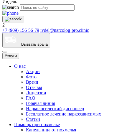
Ивдель
2
+7 (909) 156-56-79
ivdel@narcolog-pro.clinic
Вызвать врача
Услуги
О нас
Акции
Фото
Врачи
Отзывы
Лицензии
FAQ
Горячая линия
Наркологический диспансер
Бесплатное лечение наркозависимых
Статьи
Помощь при похмелье
Капельница от похмелья