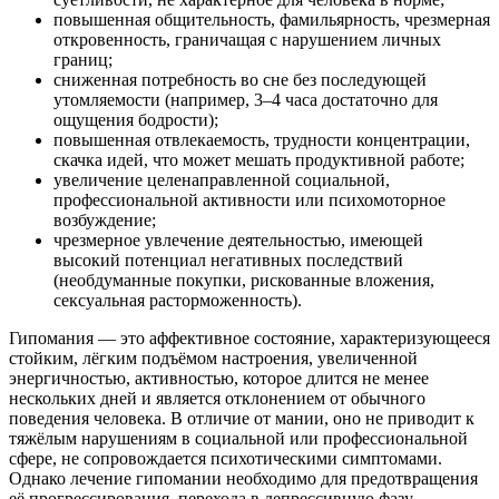
повышенная общительность, фамильярность, чрезмерная
откровенность, граничащая с нарушением личных
границ;
сниженная потребность во сне без последующей
утомляемости (например, 3–4 часа достаточно для
ощущения бодрости);
повышенная отвлекаемость, трудности концентрации,
скачка идей, что может мешать продуктивной работе;
увеличение целенаправленной социальной,
профессиональной активности или психомоторное
возбуждение;
чрезмерное увлечение деятельностью, имеющей
высокий потенциал негативных последствий
(необдуманные покупки, рискованные вложения,
сексуальная расторможенность).
Гипомания — это аффективное состояние, характеризующееся
стойким, лёгким подъёмом настроения, увеличенной
энергичностью, активностью, которое длится не менее
нескольких дней и является отклонением от обычного
поведения человека. В отличие от мании, оно не приводит к
тяжёлым нарушениям в социальной или профессиональной
сфере, не сопровождается психотическими симптомами.
Однако лечение гипомании необходимо для предотвращения
её прогрессирования, перехода в депрессивную фазу,