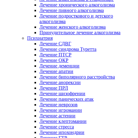
Лечение хронического алкоголизма
Лечение пивного алкоголизма
Лечение подросткового и детского
алкоголизма
Лечение женского алкоголизма
Принудительное лечение алкоголизма
Психиатрия
Лечение СДВГ
Лечение синдрома Туретта
Лечение ПТСР
Лечение ОКР
Лечение деменции
Лечение апатии
Лечение биполярного расстройства
Лечение анорексии
Лечение ПРЛ
Лечение шизофрении
Лечение панических атак
Лечение неврозов
Лечение игромании
Лечение астении
Лечение клептомании
Лечение стресса
Лечение ипохондрии
Лечение ГТР