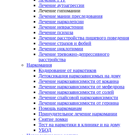
Лечение аутоагрессии
Лечение гипомании
Лечение мании преследования
Лечение нарколепсии
Лечение неврастении
Лечение психоза
Лечение расстройства пищевого поведения
Лечение страхов и фобий
Лечение циклотимии
Лечение тревожно-депрессивного
расстройства
Наркомания
Кодирование от наркотиков
Детоксикация наркозависимых на дому
Лечение наркозависимости от кокаина
Лечение наркозависимости от мефедрона
Лечение наркозависимости от солей
Лечение спайсовой наркозависимости
Лечение наркозависимости от героина
Помощь наркоманам
Принудительное лечение наркомании
Снятие ломки
Тест на наркотики в клинике и на дому
УБОД