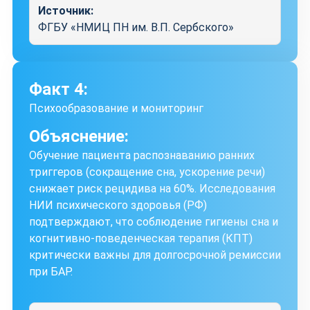
Источник:
ФГБУ «НМИЦ ПН им. В.П. Сербского»
Факт 4:
Психообразование и мониторинг
Объяснение:
Обучение пациента распознаванию ранних
триггеров (сокращение сна, ускорение речи)
снижает риск рецидива на 60%. Исследования
НИИ психического здоровья (РФ)
подтверждают, что соблюдение гигиены сна и
когнитивно-поведенческая терапия (КПТ)
критически важны для долгосрочной ремиссии
при БАР.