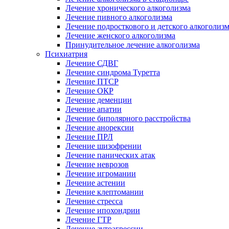
Лечение хронического алкоголизма
Лечение пивного алкоголизма
Лечение подросткового и детского алкоголиз
Лечение женского алкоголизма
Принудительное лечение алкоголизма
Психиатрия
Лечение СДВГ
Лечение синдрома Туретта
Лечение ПТСР
Лечение ОКР
Лечение деменции
Лечение апатии
Лечение биполярного расстройства
Лечение анорексии
Лечение ПРЛ
Лечение шизофрении
Лечение панических атак
Лечение неврозов
Лечение игромании
Лечение астении
Лечение клептомании
Лечение стресса
Лечение ипохондрии
Лечение ГТР
Лечение аутоагрессии