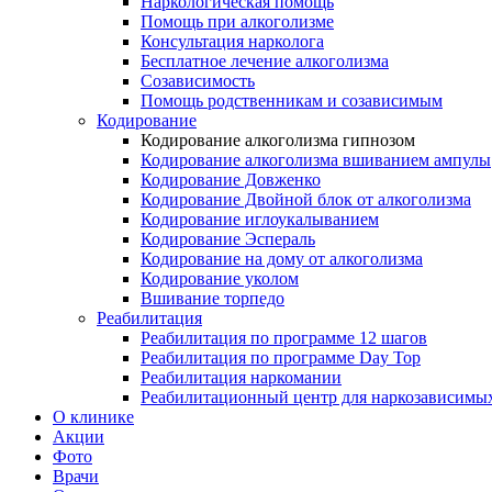
Наркологическая помощь
Помощь при алкоголизме
Консультация нарколога
Бесплатное лечение алкоголизма
Созависимость
Помощь родственникам и созависимым
Кодирование
Кодирование алкоголизма гипнозом
Кодирование алкоголизма вшиванием ампулы
Кодирование Довженко
Кодирование Двойной блок от алкоголизма
Кодирование иглоукалыванием
Кодирование Эспераль
Кодирование на дому от алкоголизма
Кодирование уколом
Вшивание торпедо
Реабилитация
Реабилитация по программе 12 шагов
Реабилитация по программе Day Top
Реабилитация наркомании
Реабилитационный центр для наркозависимых
О клинике
Акции
Фото
Врачи