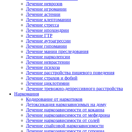
Лечение неврозов
Лечение игромании
Лечение астении
Лечение клептомании
Лечение стресса
Лечение ипохондрии
Лечение ГТР
Лечение аутоагрессии
Лечение гипомании
Лечение мании преследования
Лечение нарколепсии
Лечение неврастении
Лечение психоза
Лечение расстройства пищевого поведения
Лечение страхов и фобий
Лечение циклотимии
Лечение тревожно-депрессивного расстройства
Наркомания
Кодирование от наркотиков
Детоксикация наркозависимых на дому
Лечение наркозависимости от кокаина
Лечение наркозависимости от мефедрона
Лечение наркозависимости от солей
Лечение спайсовой наркозависимости
Лечение наркозависимости от героина