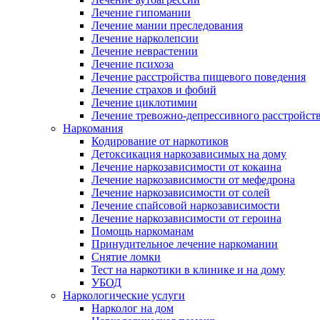
Лечение гипомании
Лечение мании преследования
Лечение нарколепсии
Лечение неврастении
Лечение психоза
Лечение расстройства пищевого поведения
Лечение страхов и фобий
Лечение циклотимии
Лечение тревожно-депрессивного расстройст
Наркомания
Кодирование от наркотиков
Детоксикация наркозависимых на дому
Лечение наркозависимости от кокаина
Лечение наркозависимости от мефедрона
Лечение наркозависимости от солей
Лечение спайсовой наркозависимости
Лечение наркозависимости от героина
Помощь наркоманам
Принудительное лечение наркомании
Снятие ломки
Тест на наркотики в клинике и на дому
УБОД
Наркологические услуги
Нарколог на дом