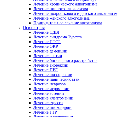
Лечение хронического алкоголизма
Лечение пивного алкоголизма
Лечение подросткового и детского алкоголиз
Лечение женского алкоголизма
Принудительное лечение алкоголизма
Психиатрия
Лечение СДВГ
Лечение синдрома Туретта
Лечение ПТСР
Лечение ОКР
Лечение деменции
Лечение апатии
Лечение биполярного расстройства
Лечение анорексии
Лечение ПРЛ
Лечение шизофрении
Лечение панических атак
Лечение неврозов
Лечение игромании
Лечение астении
Лечение клептомании
Лечение стресса
Лечение ипохондрии
Лечение ГТР
Лечение аутоагрессии