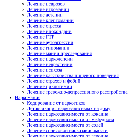
Лечение неврозов
Лечение игромании
Лечение астении
Лечение клептомании
Лечение стресса
Лечение ипохондрии
Лечение ГТР
Лечение аутоагрессии
Лечение гипомании
Лечение мании преследования
Лечение нарколепсии
Лечение неврастении
Лечение психоза
Лечение расстройства пищевого поведения
Лечение страхов и фобий
Лечение циклотимии
Лечение тревожно-депрессивного расстройства
Наркомания
Кодирование от наркотиков
Детоксикация наркозависимых на дому
Лечение наркозависимости от кокаина
Лечение наркозависимости от мефедрона
Лечение наркозависимости от солей
Лечение спайсовой наркозависимости
Лечение наркозависимости от героина