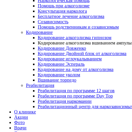
Наркологическая помощь
Помощь при алкоголизме
Консультация нарколога
Бесплатное лечение алкоголизма
Созависимость
Помощь родственникам и созависимым
Кодирование
Кодирование алкоголизма гипнозом
Кодирование алкоголизма вшиванием ампулы
Кодирование Довженко
Кодирование Двойной блок от алкоголизма
Кодирование иглоукалыванием
Кодирование Эспераль
Кодирование на дому от алкоголизма
Кодирование уколом
Вшивание торпедо
Реабилитация
Реабилитация по программе 12 шагов
Реабилитация по программе Day Top
Реабилитация наркомании
Реабилитационный центр для наркозависимых
О клинике
Акции
Фото
Врачи