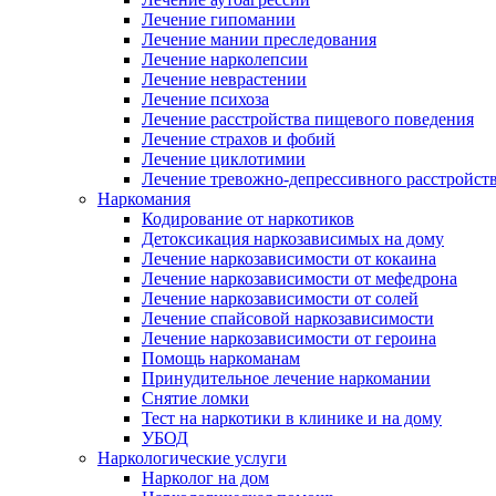
Лечение гипомании
Лечение мании преследования
Лечение нарколепсии
Лечение неврастении
Лечение психоза
Лечение расстройства пищевого поведения
Лечение страхов и фобий
Лечение циклотимии
Лечение тревожно-депрессивного расстройст
Наркомания
Кодирование от наркотиков
Детоксикация наркозависимых на дому
Лечение наркозависимости от кокаина
Лечение наркозависимости от мефедрона
Лечение наркозависимости от солей
Лечение спайсовой наркозависимости
Лечение наркозависимости от героина
Помощь наркоманам
Принудительное лечение наркомании
Снятие ломки
Тест на наркотики в клинике и на дому
УБОД
Наркологические услуги
Нарколог на дом