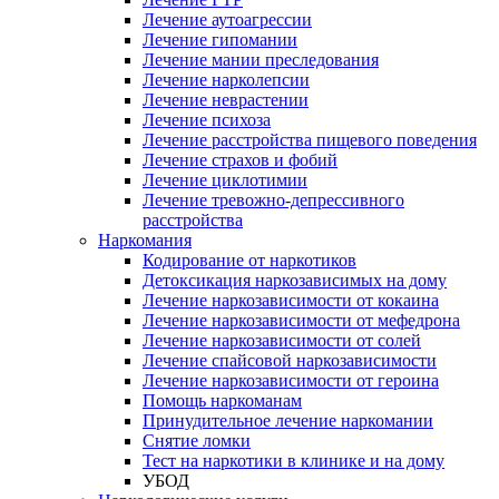
Лечение аутоагрессии
Лечение гипомании
Лечение мании преследования
Лечение нарколепсии
Лечение неврастении
Лечение психоза
Лечение расстройства пищевого поведения
Лечение страхов и фобий
Лечение циклотимии
Лечение тревожно-депрессивного
расстройства
Наркомания
Кодирование от наркотиков
Детоксикация наркозависимых на дому
Лечение наркозависимости от кокаина
Лечение наркозависимости от мефедрона
Лечение наркозависимости от солей
Лечение спайсовой наркозависимости
Лечение наркозависимости от героина
Помощь наркоманам
Принудительное лечение наркомании
Снятие ломки
Тест на наркотики в клинике и на дому
УБОД