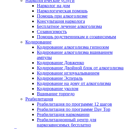
Наркологические услуги
Нарколог на дом
Наркологическая помощь
Помощь при алкоголизме
Консультация нарколога
Бесплатное лечение алкоголизма
Созависимость
Помощь родственникам и созависимым
Кодирование
Кодирование алкоголизма гипнозом
Кодирование алкоголизма вшиванием
ампулы
Кодирование Довженко
Кодирование Двойной блок от алкоголизма
Кодирование иглоукалыванием
Кодирование Эспераль
Кодирование на дому от алкоголизма
Кодирование уколом
Вшивание торпедо
Реабилитация
Реабилитация по программе 12 шагов
Реабилитация по программе Day Top
Реабилитация наркомании
Реабилитационный центр для
наркозависимых бесплатно