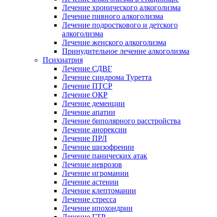
Лечение хронического алкоголизма
Лечение пивного алкоголизма
Лечение подросткового и детского
алкоголизма
Лечение женского алкоголизма
Принудительное лечение алкоголизма
Психиатрия
Лечение СДВГ
Лечение синдрома Туретта
Лечение ПТСР
Лечение ОКР
Лечение деменции
Лечение апатии
Лечение биполярного расстройства
Лечение анорексии
Лечение ПРЛ
Лечение шизофрении
Лечение панических атак
Лечение неврозов
Лечение игромании
Лечение астении
Лечение клептомании
Лечение стресса
Лечение ипохондрии
Лечение ГТР