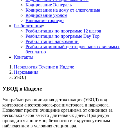
Кодирование Эспераль
Кодирование на дому от алкоголизма
Кодирование уколом
Вшивание торпедо
Реабилитация
Реабилитация по программе 12 шагов
Реабилитация по программе Day Top
Реабилитация наркомании
Реабилитационный центр для наркозависимых
бесплатно
Контакты
Наркология Течение в Ивделе
Наркомания
УБОД
УБОД в Ивделе
Ультрабыстрая опиоидная детоксикация (УБОД) под
контролем анестезиолога-реаниматолога и нарколога.
Позволяет пройти очищение организма от опиоидов за
несколько часов вместо длительных дней. Процедура
проводится анонимно, безопасно и с круглосуточным
наблюдением в условиях стационара.