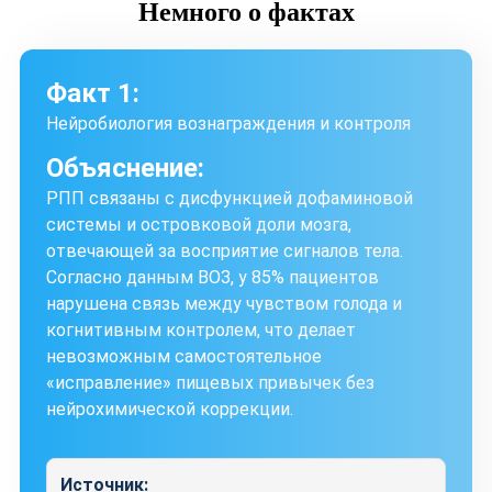
Немного
о фактах
Факт 1:
Нейробиология вознаграждения и контроля
Объяснение:
РПП связаны с дисфункцией дофаминовой
системы и островковой доли мозга,
отвечающей за восприятие сигналов тела.
Согласно данным ВОЗ, у 85% пациентов
нарушена связь между чувством голода и
когнитивным контролем, что делает
невозможным самостоятельное
«исправление» пищевых привычек без
нейрохимической коррекции.
Источник: