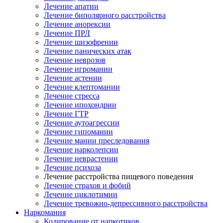
Лечение апатии
Лечение биполярного расстройства
Лечение анорексии
Лечение ПРЛ
Лечение шизофрении
Лечение панических атак
Лечение неврозов
Лечение игромании
Лечение астении
Лечение клептомании
Лечение стресса
Лечение ипохондрии
Лечение ГТР
Лечение аутоагрессии
Лечение гипомании
Лечение мании преследования
Лечение нарколепсии
Лечение неврастении
Лечение психоза
Лечение расстройства пищевого поведения
Лечение страхов и фобий
Лечение циклотимии
Лечение тревожно-депрессивного расстройства
Наркомания
Кодирование от наркотиков