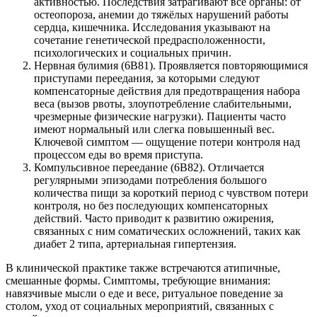
активностью. Последствия затрагивают все органы: от
остеопороза, анемии до тяжёлых нарушений работы
сердца, кишечника. Исследования указывают на
сочетание генетической предрасположенности,
психологических и социальных причин.
Нервная булимия (6B81). Проявляется повторяющимися
приступами переедания, за которыми следуют
компенсаторные действия для предотвращения набора
веса (вызов рвоты, злоупотребление слабительными,
чрезмерные физические нагрузки). Пациенты часто
имеют нормальный или слегка повышенный вес.
Ключевой симптом — ощущение потери контроля над
процессом еды во время приступа.
Компульсивное переедание (6B82). Отличается
регулярными эпизодами потребления большого
количества пищи за короткий период с чувством потери
контроля, но без последующих компенсаторных
действий. Часто приводит к развитию ожирения,
связанных с ним соматических осложнений, таких как
диабет 2 типа, артериальная гипертензия.
В клинической практике также встречаются атипичные,
смешанные формы. Симптомы, требующие внимания:
навязчивые мысли о еде и весе, ритуальное поведение за
столом, уход от социальных мероприятий, связанных с