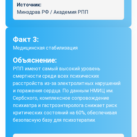
Источник:
Минздрав РФ / Академия РПП
Факт 3:
Медицинская стабилизация
Объяснение:
РПП имеют самый высокий уровень
смертности среди всех психических
расстройств из-за электролитных нарушений
и поражения сердца. По данным НМИЦ им.
Сербского, комплексное сопровождение
психиатра и гастроэнтеролога снижает риск
критических состояний на 60%, обеспечивая
безопасную базу для психотерапии.