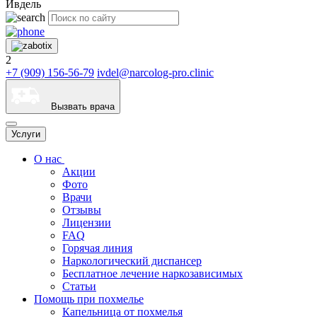
Ивдель
2
+7 (909) 156-56-79
ivdel@narcolog-pro.clinic
Вызвать врача
Услуги
О нас
Акции
Фото
Врачи
Отзывы
Лицензии
FAQ
Горячая линия
Наркологический диспансер
Бесплатное лечение наркозависимых
Статьи
Помощь при похмелье
Капельница от похмелья