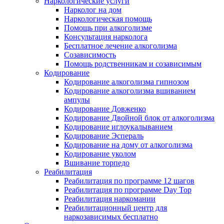
Наркологические услуги
Нарколог на дом
Наркологическая помощь
Помощь при алкоголизме
Консультация нарколога
Бесплатное лечение алкоголизма
Созависимость
Помощь родственникам и созависимым
Кодирование
Кодирование алкоголизма гипнозом
Кодирование алкоголизма вшиванием
ампулы
Кодирование Довженко
Кодирование Двойной блок от алкоголизма
Кодирование иглоукалыванием
Кодирование Эспераль
Кодирование на дому от алкоголизма
Кодирование уколом
Вшивание торпедо
Реабилитация
Реабилитация по программе 12 шагов
Реабилитация по программе Day Top
Реабилитация наркомании
Реабилитационный центр для
наркозависимых бесплатно