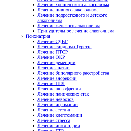
Лечение хронического алкоголизма
Лечение пивного алкоголизма
Лечение подросткового и детского
алкоголизма
Лечение женского алкоголизма
Принудительное лечение алкоголизма
Психиатрия
Лечение СДВГ
Лечение синдрома Туретта
Лечение ПТСР
Лечение ОКР
Лечение деменции
Лечение апатии
Лечение биполярного расстройства
Лечение анорексии
Лечение ПРЛ
Лечение шизофрении
Лечение панических атак
Лечение неврозов
Лечение игромании
Лечение астении
Лечение клептомании
Лечение стресса
Лечение ипохондрии
Лечение ГТР