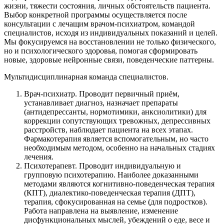
жизни, тяжести состояния, личных обстоятельств пациента.
Выбор конкретной программы осуществляется после
консультации с лечащим врачом-психиатром, командой
специалистов, исходя из индивидуальных показаний и целей.
Мы фокусируемся на восстановлении не только физического,
но и психологического здоровья, помогая сформировать
новые, здоровые нейронные связи, поведенческие паттерны.
Мультидисциплинарная команда специалистов.
Врач-психиатр. Проводит первичный приём,
устанавливает диагноз, назначает препараты
(антидепрессанты, нормотимики, анксиолитики) для
коррекции сопутствующих тревожных, депрессивных
расстройств, наблюдает пациента на всех этапах.
Фармакотерапия является вспомогательным, но часто
необходимым методом, особенно на начальных стадиях
лечения.
Психотерапевт. Проводит индивидуальную и
групповую психотерапию. Наиболее доказанными
методами являются когнитивно-поведенческая терапия
(КПТ), диалектико-поведенческая терапия (ДПТ),
терапия, сфокусированная на семье (для подростков).
Работа направлена на выявление, изменение
дисфункциональных мыслей, убеждений о еде, весе и