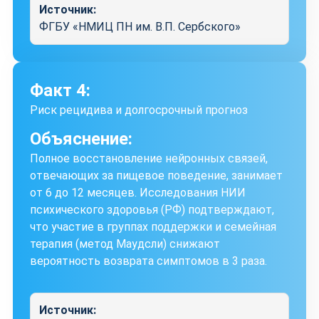
Источник:
ФГБУ «НМИЦ ПН им. В.П. Сербского»
Факт 4:
Риск рецидива и долгосрочный прогноз
Объяснение:
Полное восстановление нейронных связей,
отвечающих за пищевое поведение, занимает
от 6 до 12 месяцев. Исследования НИИ
психического здоровья (РФ) подтверждают,
что участие в группах поддержки и семейная
терапия (метод Маудсли) снижают
вероятность возврата симптомов в 3 раза.
Источник: