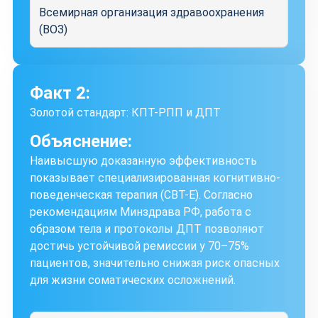
Всемирная организация здравоохранения
(ВОЗ)
Факт 2:
Золотой стандарт: КПТ-РПП и ДПТ
Объяснение:
Наивысшую доказанную эффективность
показывает специализированная когнитивно-
поведенческая терапия (CBT-E). Согласно
рекомендациям Минздрава РФ, работа с
образом тела и протоколы ДПТ позволяют
достичь устойчивой ремиссии у 70–75%
пациентов, значительно снижая риск опасных
для жизни соматических осложнений.